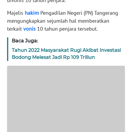
divonis 10 tahun penjara.
TENTANG
KAMI
Majelis
hakim
Pengadilan Negeri (PN) Tangerang
mengungkapkan sejumlah hal memberatkan
PEDOMAN
terkait
vonis
10 tahun penjara tersebut.
MEDIA
SIBER
Baca Juga:
Tahun 2022 Masyarakat Rugi Akibat Investasi
REDAKSI
Bodong Melesat Jadi Rp 109 Triliun
KARIR
DISCLAIMER
Wahana
News
Regional
WN