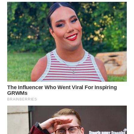
WN
SAMOSIR
WN
PADANG
LAWAS
WN
SUMEDANG
WN
CIANJUR
WN
KEPULAUAN
SERIBU
WN