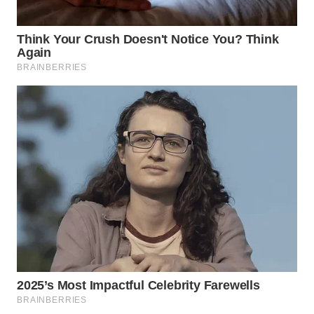
WN
PAKPAK
WN
KARAWANG
WN
BEKASI
WN
BOGOR
WN
DEPOK
WN
TAPANULI
UTARA