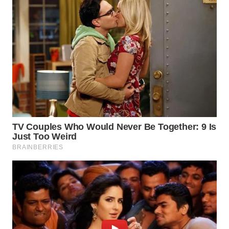
LIKUPANG
WN
LABUANBAJO
WN
BORNEO
Wahana
Media
Group
WAHANA
NEWS
WAHANA
TANI
WAHANA