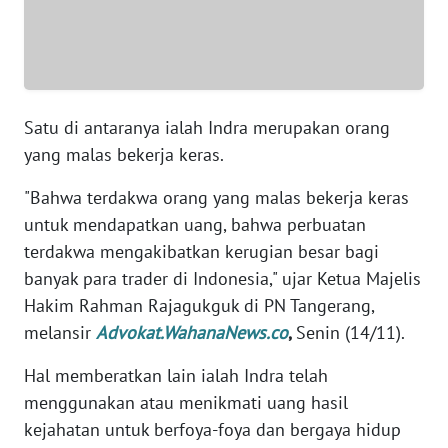
SUMUT
WN
JAKARTA
Satu di antaranya ialah Indra merupakan orang
WN
yang malas bekerja keras.
JABAR
"Bahwa terdakwa orang yang malas bekerja keras
WN
untuk mendapatkan uang, bahwa perbuatan
BANTEN
terdakwa mengakibatkan kerugian besar bagi
banyak para trader di Indonesia," ujar Ketua Majelis
WN
Hakim Rahman Rajagukguk di PN Tangerang,
NTT
melansir
Advokat.WahanaNews.co
,
Senin (14/11).
WN
Hal memberatkan lain ialah Indra telah
KEPRI
menggunakan atau menikmati uang hasil
kejahatan untuk berfoya-foya dan bergaya hidup
WN