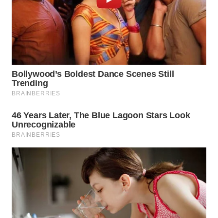
ADVOKAT
WAHANA
INFRASTRUKTUR
WAHANA
KONSUMEN
WAHANA
LISTRIK
WAHANA
TRAVEL
WAHANA
TV
WAHANANEWS