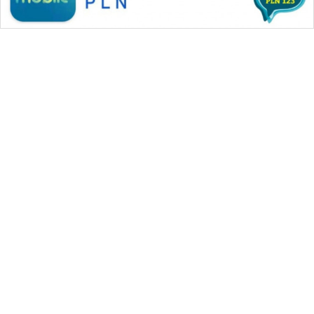
WAHANA MEDIA GROUP
|
|
|
WAHANA NEWS co
WAHANA TANI
WAHANA ADVOKAT
|
|
WAHANA INFRASTRUKTUR
WAHANA KONSUMEN
|
|
|
WAHANA LISTRIK
WAHANA TRAVEL
WAHANA TV
|
|
|
WAHANANEWS id
WAHANANEWS CO ID
WAHANANEWS NET
|
|
|
WAHANA SPORT ID
Wahana UMKM
Wahana Seleb
|
|
|
Wahana Persona
Wahana Otomotif
Wahana Health
|
Wahana Desa Wisata
Lapak Wahana