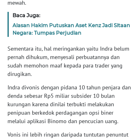
PAPUA
mewah.
Baca Juga:
WN
PAPUA
Alasan Hakim Putuskan Aset Kenz Jadi Sitaan
BARAT
Negara: Tumpas Perjudian
WN
Sementara itu, hal meringankan yaitu Indra belum
RIAU
pernah dihukum, menyesali perbuatannya dan
sudah memohon maaf kepada para trader yang
WN
dirugikan.
SERAMBI
Indra divonis dengan pidana 10 tahun penjara dan
WN
denda sebesar Rp5 miliar subsider 10 bulan
JAMBI
kurungan karena dinilai terbukti melakukan
penipuan berkedok perdagangan opsi biner
WN
melalui aplikasi Binomo dan pencucian uang.
SULTRA
Vonis ini lebih ringan daripada tuntutan penuntut
WN