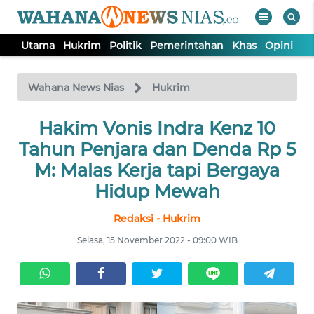
Utama
Hukrim
Politik
Pemerintahan
Khas
Opini
Nu
WAHANA
Tutup
TV
Wahana News Nias
Hukrim
Hakim Vonis Indra Kenz 10
UTAMA
Tahun Penjara dan Denda Rp 5
HUKRIM
M: Malas Kerja tapi Bergaya
Hidup Mewah
POLITIK
Redaksi - Hukrim
Selasa, 15 November 2022 - 09:00 WIB
PEMERINTAHAN
KHAS