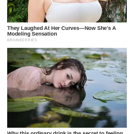
SUBANG
WN
SUKABUMI
WN
PURWAKARTA
WN
PRIANGAN
TIMUR
WN
SEMARANG
WN
SOLO