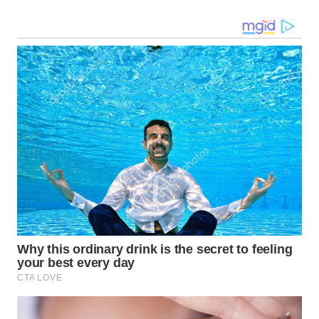
SULSEL
WN
GORONTALO
WN
SULUT
WN
MALUKU
WN
MALUT
WN
DAIRI
WN