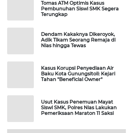
MKLI
Tomas ATM Optimis Kasus
Pembunuhan Siswi SMK Segera
Terungkap
LPKKI
LKKI
Dendam Kakaknya Dikeroyok,
Adik Tikam Seorang Remaja di
Nias hingga Tewas
KOPEKLIN
PORTAL
Kasus Korupsi Penyediaan Air
KONSUMEN
Baku Kota Gunungsitoli: Kejari
Tahan "Beneficial Owner"
FORWAMKI
ALPERKLINAS
Usut Kasus Penemuan Mayat
Siswi SMK, Polres Nias Lakukan
Pemeriksaan Maraton 11 Saksi
FORJASIDA
TAMBANG