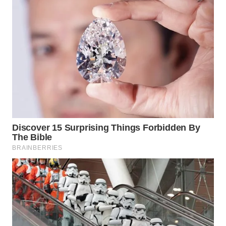
DANAU
TOBA
WN
NIAS
WN
LANGKAT
WN
TAPANULI
SELATAN
WN
TANJUNG
LESUNG
WN
KARO