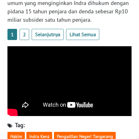
umum yang menginginkan Indra dihukum dengan
NTB
pidana 15 tahun penjara dan denda sebesar Rp10
miliar subsider satu tahun penjara.
WN
SULTENG
1
2
Selanjutnya
Lihat Semua
WN
SULBAR
WN
BABEL
WN
SUMBAR
WN
SUMSEL
Tag:
Hakim
Indra Kenz
Pengadilan Negeri Tangerang
WN