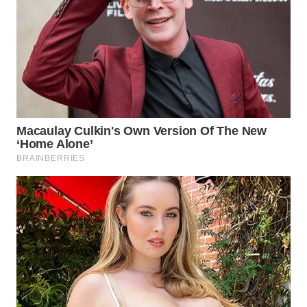
TANGERANG
WN
BINJAI
WN
CIREBON
WN
INDRAMAYU
WN
KUNINGAN
WN
MAJALENGKA
WN