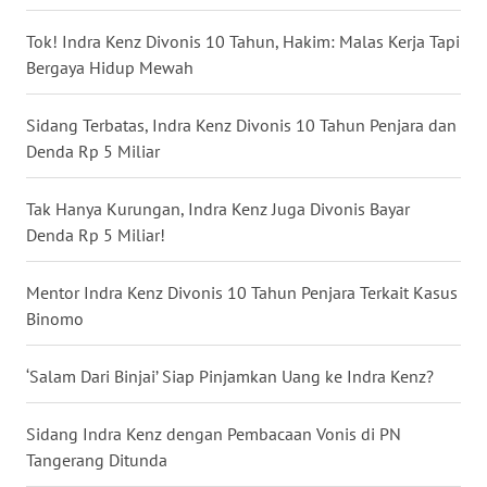
BALI
Tok! Indra Kenz Divonis 10 Tahun, Hakim: Malas Kerja Tapi
Bergaya Hidup Mewah
WN
KALBAR
Sidang Terbatas, Indra Kenz Divonis 10 Tahun Penjara dan
Denda Rp 5 Miliar
WN
KALTENG
Tak Hanya Kurungan, Indra Kenz Juga Divonis Bayar
WN
Denda Rp 5 Miliar!
KALTARA
Mentor Indra Kenz Divonis 10 Tahun Penjara Terkait Kasus
WN
Binomo
KALSEL
‘Salam Dari Binjai’ Siap Pinjamkan Uang ke Indra Kenz?
WN
KALTIM
Sidang Indra Kenz dengan Pembacaan Vonis di PN
Tangerang Ditunda
WN