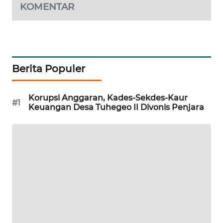
KOMENTAR
NEWS
SITUNGIR
NEWS
Berita Populer
SIDIKALANG
NEWS
Korupsi Anggaran, Kades-Sekdes-Kaur
#1
Keuangan Desa Tuhegeo II Divonis Penjara
SIBARAGAS
NEWS
METRO
SIANTAR
NEWS
METRO
MEDAN
NEWS