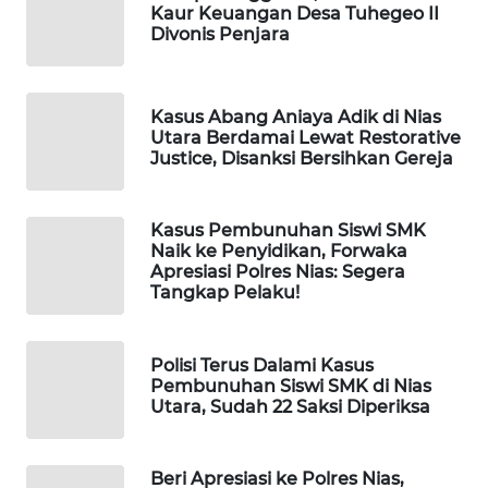
KONSUMEN
Kaur Keuangan Desa Tuhegeo II
LISTRIK
Divonis Penjara
MASYARAKAT
KELISTRIKAN
Kasus Abang Aniaya Adik di Nias
Utara Berdamai Lewat Restorative
Justice, Disanksi Bersihkan Gereja
WALINKI
ID
Kasus Pembunuhan Siswi SMK
MAWAKA
Naik ke Penyidikan, Forwaka
ID
Apresiasi Polres Nias: Segera
Tangkap Pelaku!
MARTABAT
NET
Polisi Terus Dalami Kasus
Pembunuhan Siswi SMK di Nias
Utara, Sudah 22 Saksi Diperiksa
PLN
WATCH
Beri Apresiasi ke Polres Nias,