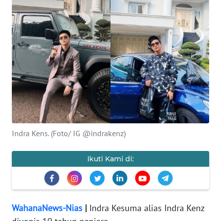
OPINI
NUSANTARA
SERBA-
SERBI
Informasi
INDEKS
BERITA
Indra Kens. (Foto/ IG @indrakenz)
KONTAK
Ikuti Kami di:
KAMI
INFO
IKLAN
WahanaNews-Nias
|
Indra Kesuma alias Indra Kenz