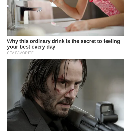
ID
WAHANANEWS
CO ID
WAHANANEWS
NET
WAHANA
SPORT
WAHANA
UMKM
WAHANA
SELEB
WAHANA