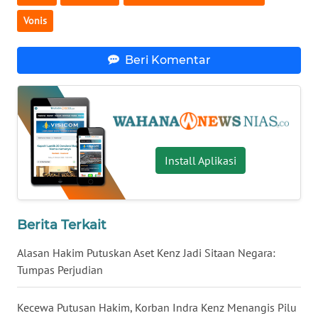
BENGKULU
Vonis
WN
Beri Komentar
LAMPUNG
WN
JATENG
WN
Install Aplikasi
NUSANTARA
WN
JOGJA
Berita Terkait
Alasan Hakim Putuskan Aset Kenz Jadi Sitaan Negara:
WN
Tumpas Perjudian
JATIM
Kecewa Putusan Hakim, Korban Indra Kenz Menangis Pilu
WN