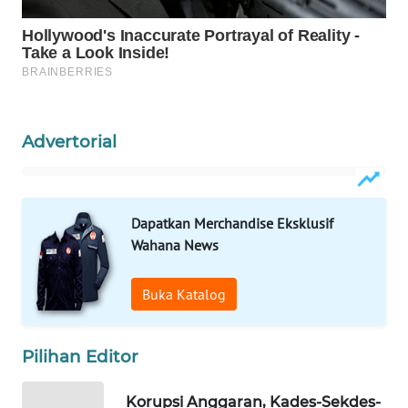
PERSONA
WAHANA
OTOMOTIF
WAHANA
Advertorial
HEALTH
WAHANA
DESA
Dapatkan Merchandise Eksklusif
WISATA
Wahana News
LAPAK
Buka Katalog
WAHANA
Wahana
Pilihan Editor
Network
Korupsi Anggaran, Kades-Sekdes-