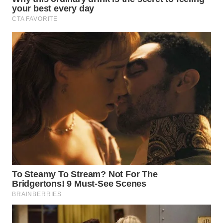
WN
BOROBUDUR
WN
MADURA
WN
SURABAYA
WN
NATUNA
WN
BINTAN
WN
MANDALIKA
WN