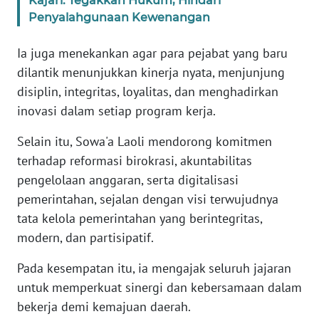
Kajari: Tegakkan Hukum, Hindari
NTB
Penyalahgunaan Kewenangan
Ia juga menekankan agar para pejabat yang baru
WN
SULTENG
dilantik menunjukkan kinerja nyata, menjunjung
disiplin, integritas, loyalitas, dan menghadirkan
WN
inovasi dalam setiap program kerja.
SULBAR
Selain itu, Sowa'a Laoli mendorong komitmen
WN
terhadap reformasi birokrasi, akuntabilitas
BABEL
pengelolaan anggaran, serta digitalisasi
pemerintahan, sejalan dengan visi terwujudnya
WN
tata kelola pemerintahan yang berintegritas,
SUMBAR
modern, dan partisipatif.
WN
Pada kesempatan itu, ia mengajak seluruh jajaran
SUMSEL
untuk memperkuat sinergi dan kebersamaan dalam
bekerja demi kemajuan daerah.
WN