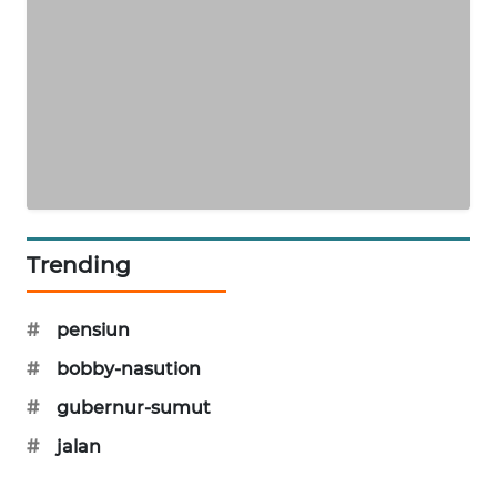
FISUELRI
ID
ENERGI
NEWS
CILEUNGSI
NEWS
Trending
BERKAT
NEWS
#
pensiun
#
bobby-nasution
BERAMPU
#
gubernur-sumut
NEWS
#
jalan
ANUGERAH
NEWS