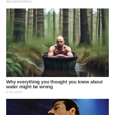
WN
SAMOSIR
WN
PADANG
LAWAS
WN
SUMEDANG
WN
CIANJUR
WN
KEPULAUAN
SERIBU
WN