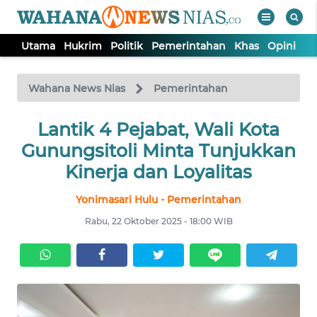
Utama
Hukrim
Politik
Pemerintahan
Khas
Opini
Nu
WAHANA
Tutup
TV
Wahana News Nias
Pemerintahan
Lantik 4 Pejabat, Wali Kota
UTAMA
Gunungsitoli Minta Tunjukkan
HUKRIM
Kinerja dan Loyalitas
Yonimasari Hulu - Pemerintahan
POLITIK
Rabu, 22 Oktober 2025 - 18:00 WIB
PEMERINTAHAN
KHAS