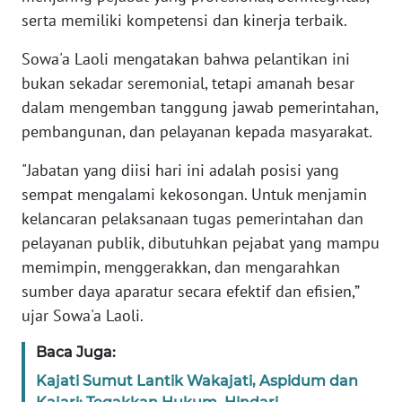
PAPUA
serta memiliki kompetensi dan kinerja terbaik.
WN
Sowa'a Laoli mengatakan bahwa pelantikan ini
PAPUA
bukan sekadar seremonial, tetapi amanah besar
BARAT
dalam mengemban tanggung jawab pemerintahan,
pembangunan, dan pelayanan kepada masyarakat.
WN
RIAU
"Jabatan yang diisi hari ini adalah posisi yang
sempat mengalami kekosongan. Untuk menjamin
WN
kelancaran pelaksanaan tugas pemerintahan dan
SERAMBI
pelayanan publik, dibutuhkan pejabat yang mampu
memimpin, menggerakkan, dan mengarahkan
WN
JAMBI
sumber daya aparatur secara efektif dan efisien,”
ujar Sowa'a Laoli.
WN
Baca Juga:
SULTRA
Kajati Sumut Lantik Wakajati, Aspidum dan
WN