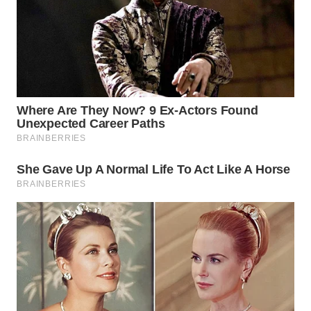
ADVOKAT
WAHANA
INFRASTRUKTUR
WAHANA
KONSUMEN
WAHANA
LISTRIK
WAHANA
TRAVEL
WAHANA
TV
WAHANANEWS