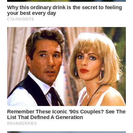
WN
BOROBUDUR
WN
MADURA
WN
SURABAYA
WN
NATUNA
WN
BINTAN
WN
MANDALIKA
WN