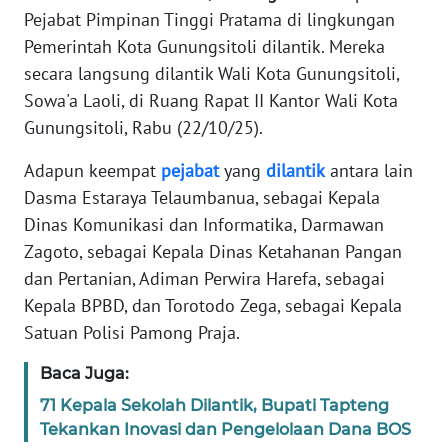
Pejabat Pimpinan Tinggi Pratama di lingkungan
TENTANG
KAMI
Pemerintah Kota Gunungsitoli dilantik. Mereka
secara langsung dilantik Wali Kota Gunungsitoli,
PEDOMAN
Sowa'a Laoli, di Ruang Rapat II Kantor Wali Kota
MEDIA
Gunungsitoli, Rabu (22/10/25).
SIBER
Adapun keempat
pejabat
yang
dilantik
antara lain
REDAKSI
Dasma Estaraya Telaumbanua, sebagai Kepala
Dinas Komunikasi dan Informatika, Darmawan
KARIR
Zagoto, sebagai Kepala Dinas Ketahanan Pangan
dan Pertanian, Adiman Perwira Harefa, sebagai
DISCLAIMER
Kepala BPBD, dan Torotodo Zega, sebagai Kepala
Satuan Polisi Pamong Praja.
Wahana
News
Baca Juga:
Regional
71 Kepala Sekolah Dilantik, Bupati Tapteng
Tekankan Inovasi dan Pengelolaan Dana BOS
WN