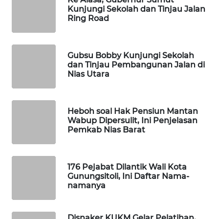
MKLI
Kunjungi Sekolah dan Tinjau Jalan
Ring Road
LPKKI
LKKI
Gubsu Bobby Kunjungi Sekolah
dan Tinjau Pembangunan Jalan di
Nias Utara
KOPEKLIN
PORTAL
Heboh soal Hak Pensiun Mantan
KONSUMEN
Wabup Dipersulit, Ini Penjelasan
Pemkab Nias Barat
FORWAMKI
ALPERKLINAS
176 Pejabat Dilantik Wali Kota
Gunungsitoli, Ini Daftar Nama-
namanya
FORJASIDA
TAMBANG
Disnaker KUKM Gelar Pelatihan,