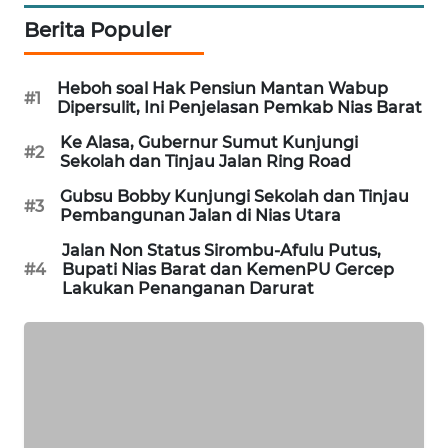
Berita Populer
METRO
JAKARTA
NEWS
Heboh soal Hak Pensiun Mantan Wabup
#1
Dipersulit, Ini Penjelasan Pemkab Nias Barat
KRT
Ke Alasa, Gubernur Sumut Kunjungi
NEWS
#2
Sekolah dan Tinjau Jalan Ring Road
Gubsu Bobby Kunjungi Sekolah dan Tinjau
KARING
#3
Pembangunan Jalan di Nias Utara
NEWS
Jalan Non Status Sirombu-Afulu Putus,
#4
Bupati Nias Barat dan KemenPU Gercep
JURNAL
Lakukan Penanganan Darurat
MARITIM
HUMBANG
NEWS
GARONGGANG
NEWS