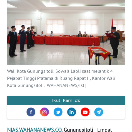
OPINI
NUSANTARA
SERBA-
SERBI
Informasi
Wali Kota Gunungsitoli, Sowa'a Laoli saat melantik 4
INDEKS
Pejabat Tinggi Pratama di Ruang Rapat II, Kantor Wali
BERITA
Kota Gunungsitoli. [WAHANANEWS/Ist]
KONTAK
KAMI
Ikuti Kami di:
INFO
IKLAN
NIAS.WAHANANEWS.CO
, Gunungsitoli -
Empat