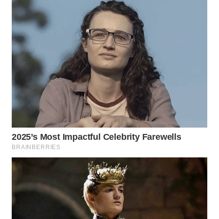
LIKUPANG
WN
LABUANBAJO
WN
BORNEO
Wahana
Media
Group
WAHANA
NEWS
WAHANA
TANI
WAHANA