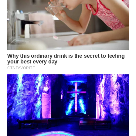
WN
SIMALUNGUN
WN
LABUHANBATU
WN
TAPANULI
TENGAH
WN DELI
SERDANG
WN
TEBING
TINGGI