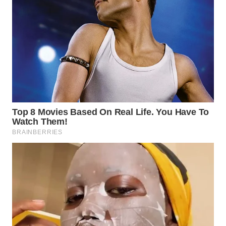
TANGERANG
WN
BINJAI
WN
CIREBON
WN
INDRAMAYU
WN
KUNINGAN
WN
MAJALENGKA
WN