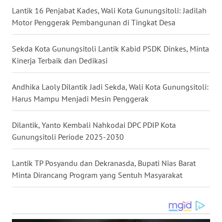
SULSEL
Lantik 16 Penjabat Kades, Wali Kota Gunungsitoli: Jadilah
Motor Penggerak Pembangunan di Tingkat Desa
WN
GORONTALO
Sekda Kota Gunungsitoli Lantik Kabid PSDK Dinkes, Minta
Kinerja Terbaik dan Dedikasi
WN
SULUT
Andhika Laoly Dilantik Jadi Sekda, Wali Kota Gunungsitoli:
Harus Mampu Menjadi Mesin Penggerak
WN
MALUKU
Dilantik, Yanto Kembali Nahkodai DPC PDIP Kota
Gunungsitoli Periode 2025-2030
WN
MALUT
Lantik TP Posyandu dan Dekranasda, Bupati Nias Barat
Minta Dirancang Program yang Sentuh Masyarakat
WN
DAIRI
WN