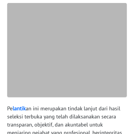
SUMUT
WN
JAKARTA
WN
JABAR
WN
BANTEN
WN
NTT
WN
Pe
lantik
an ini merupakan tindak lanjut dari hasil
KEPRI
seleksi terbuka yang telah dilaksanakan secara
transparan, objektif, dan akuntabel untuk
WN
menjaring pejabat yang profesional, berintegritas,