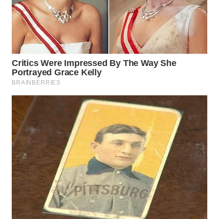
ID
WAHANANEWS
CO ID
WAHANANEWS
NET
WAHANA
SPORT
WAHANA
UMKM
WAHANA
SELEB
WAHANA