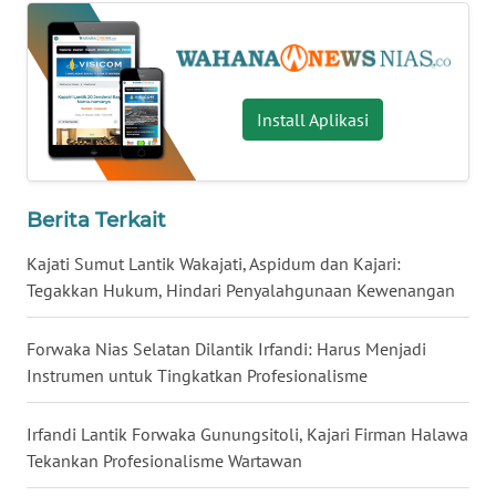
BALI
WN
KALBAR
Install Aplikasi
WN
KALTENG
Berita Terkait
WN
KALTARA
Kajati Sumut Lantik Wakajati, Aspidum dan Kajari:
Tegakkan Hukum, Hindari Penyalahgunaan Kewenangan
WN
KALSEL
Forwaka Nias Selatan Dilantik Irfandi: Harus Menjadi
Instrumen untuk Tingkatkan Profesionalisme
WN
KALTIM
Irfandi Lantik Forwaka Gunungsitoli, Kajari Firman Halawa
Tekankan Profesionalisme Wartawan
WN