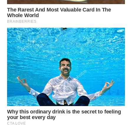
PERSONA
WAHANA
OTOMOTIF
WAHANA
HEALTH
WAHANA
DESA
WISATA
LAPAK
WAHANA
Wahana
Network