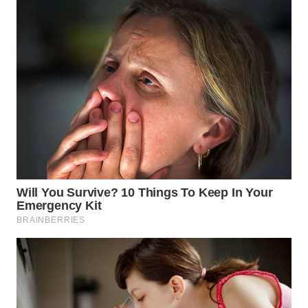
DANAU
TOBA
WN
NIAS
WN
LANGKAT
WN
TAPANULI
SELATAN
WN
TANJUNG
LESUNG
WN
KARO