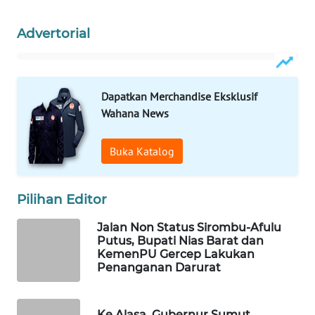
KONSUMEN
LISTRIK
Advertorial
MASYARAKAT
KELISTRIKAN
Dapatkan Merchandise Eksklusif
WALINKI
Wahana News
ID
Buka Katalog
MAWAKA
ID
Pilihan Editor
MARTABAT
NET
Jalan Non Status Sirombu-Afulu
Putus, Bupati Nias Barat dan
KemenPU Gercep Lakukan
PLN
Penanganan Darurat
WATCH
Ke Alasa, Gubernur Sumut