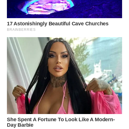
WN
PAKPAK
WN
KARAWANG
WN
BEKASI
WN
BOGOR
WN
DEPOK
WN
TAPANULI
UTARA