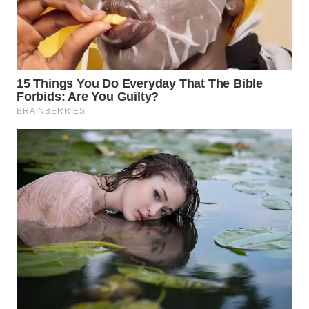
SUBANG
WN
SUKABUMI
WN
PURWAKARTA
WN
PRIANGAN
TIMUR
WN
SEMARANG
WN
SOLO