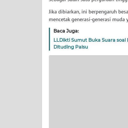
WN
Jika dibiarkan, ini berpengaruh be
JAKARTA
mencetak generasi-generasi muda 
WN
Baca Juga:
JABAR
LLDikti Sumut Buka Suara soal I
Dituding Palsu
WN
BANTEN
WN
NTT
WN
KEPRI
WN
PAPUA