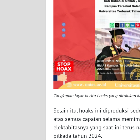
WN
SULTENG
WN
SULBAR
WN
BABEL
WN
SUMBAR
Tangkapan layar berita hoaks yang ditujukan 
WN
Selain itu, hoaks ini diproduksi s
SUMSEL
atas semua capaian selama memim
elektabitasnya yang saat ini terus n
WN
pilkada tahun 2024.
BENGKULU