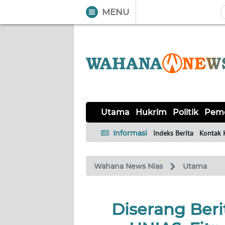
MENU
WAHANA
Tutup
TV
UTAMA
HUKRIM
Utama
Hukrim
Politik
Peme
POLITIK
Informasi
Indeks Berita
Kontak 
PEMERINTAHAN
Wahana News Nias
Utama
KHAS
Diserang Beri
OPINI