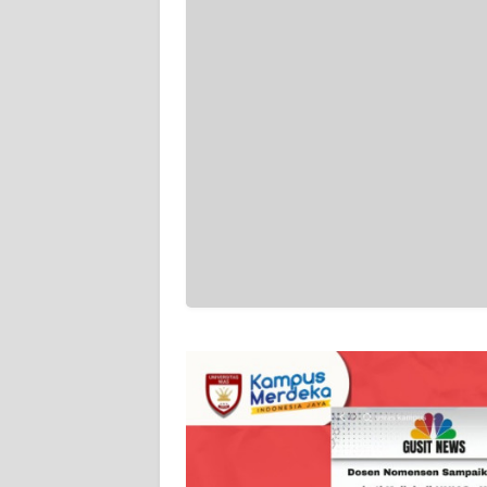
WN
PAPUA
BARAT
WN
RIAU
WN
SERAMBI
WN
JAMBI
WN
SULTRA
WN
NTB