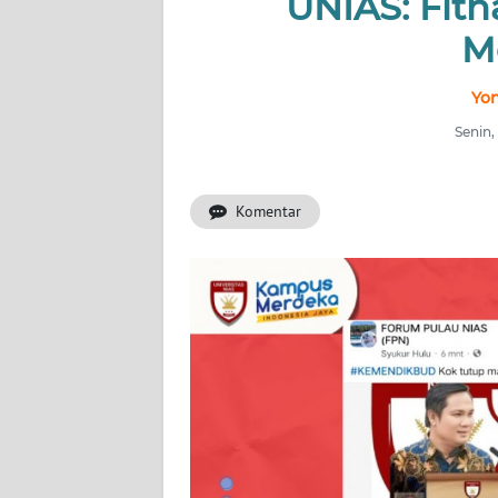
UNIAS: Fitn
NUSANTARA
M
Yon
SERBA-
SERBI
Senin,
Informasi
Komentar
INDEKS
BERITA
KONTAK
KAMI
INFO
IKLAN
TENTANG