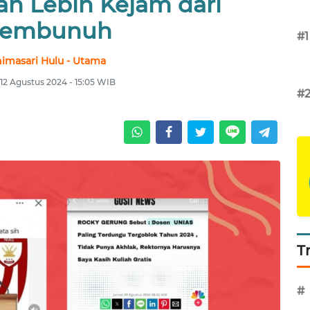
ah Lebih Kejam dari
embunuh
#1
imasari Hulu - Utama
 12 Agustus 2024 - 15:05 WIB
#
T
#