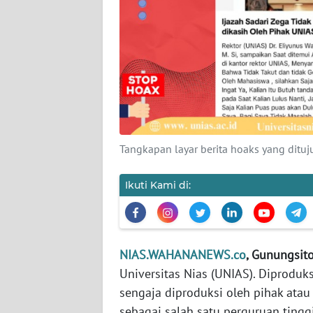
KAMI
PEDOMAN
MEDIA
SIBER
REDAKSI
KARIR
Tangkapan layar berita hoaks yang ditu
DISCLAIMER
Ikuti Kami di:
Wahana
News
Regional
NIAS.WAHANANEWS.co
, Gunungsitol
Universitas Nias (UNIAS). Diproduks
WN
sengaja diproduksi oleh pihak at
SUMUT
sebagai salah satu perguruan tingg