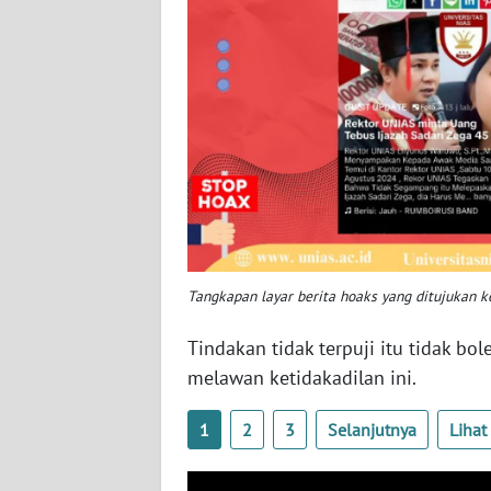
WN
KALBAR
WN
KALTENG
WN
KALTARA
WN
Tangkapan layar berita hoaks yang ditujukan 
KALSEL
Tindakan tidak terpuji itu tidak bo
WN
melawan ketidakadilan ini.
KALTIM
1
2
3
Selanjutnya
Liha
WN
SULSEL