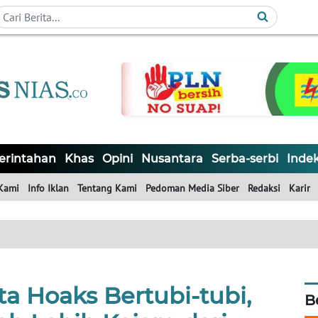
rintahan
Khas
Opini
Nusantara
Serba-serbi
Inde
Kami
Info Iklan
Tentang Kami
Pedoman Media Siber
Redaksi
Karir
ta Hoaks Bertubi-tubi,
B