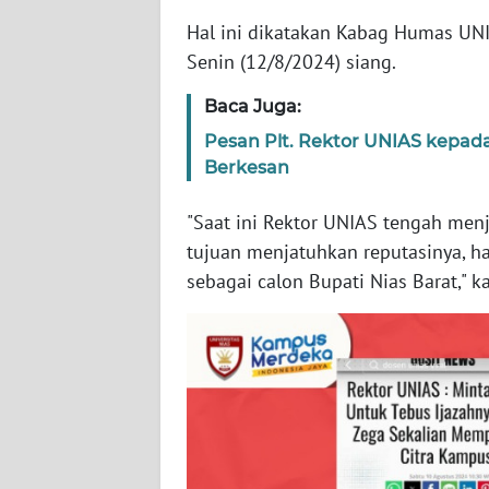
Hal ini dikatakan Kabag Humas UNIA
WN
Senin (12/8/2024) siang.
LAMPUNG
Baca Juga:
WN
Pesan Plt. Rektor UNIAS kepad
JATENG
Berkesan
WN
"Saat ini Rektor UNIAS tengah men
NUSANTARA
tujuan menjatuhkan reputasinya, h
sebagai calon Bupati Nias Barat," k
WN
JOGJA
WN
JATIM
WN
BALI