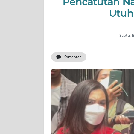
Pencatutan Na
NUSANTARA
Utuh
SERBA-
SERBI
Sabtu, 
Informasi
Komentar
INDEKS
BERITA
KONTAK
KAMI
INFO
IKLAN
TENTANG