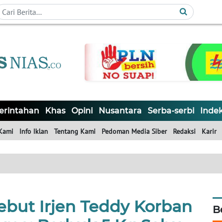
rintahan
Khas
Opini
Nusantara
Serba-serbi
Inde
Kami
Info Iklan
Tentang Kami
Pedoman Media Siber
Redaksi
Karir
ebut Irjen Teddy Korban
B