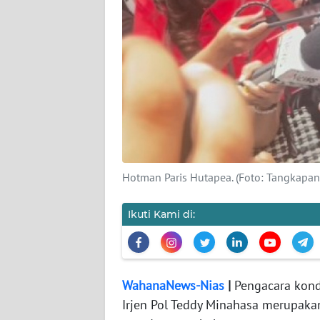
KAMI
PEDOMAN
MEDIA
SIBER
REDAKSI
KARIR
Hotman Paris Hutapea. (Foto: Tangkapan
DISCLAIMER
Ikuti Kami di:
Wahana
News
Regional
WahanaNews-Nias
|
Pengacara kond
WN
SUMUT
Irjen Pol Teddy Minahasa merupak