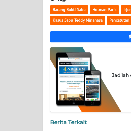
Barang Bukti Sabu
Hotman Paris
Irje
WN
KALBAR
Kasus Sabu Teddy Minahasa
Pencatutan
WN
KALTENG
WN
KALTARA
WN
Jadilah
KALSEL
WN
KALTIM
WN
Berita Terkait
SULSEL