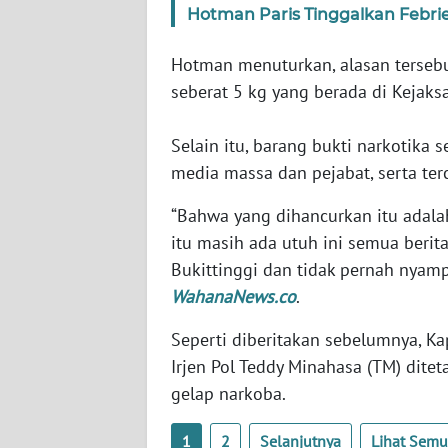
Hotman Paris Tinggalkan Febrie
WN
SULTENG
Hotman menuturkan, alasan tersebu
seberat 5 kg yang berada di Kejaks
WN
SULBAR
Selain itu, barang bukti narkotika
media massa dan pejabat, serta te
WN
BABEL
“Bahwa yang dihancurkan itu adalah
itu masih ada utuh ini semua berit
WN
Bukittinggi dan tidak pernah nyamp
SUMBAR
WahanaNews.co
.
WN
Seperti diberitakan sebelumnya, Ka
SUMSEL
Irjen Pol Teddy Minahasa (TM) dite
gelap narkoba.
WN
BENGKULU
1
2
Selanjutnya
Lihat Sem