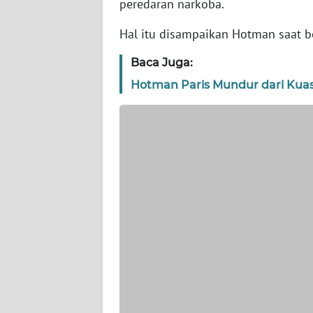
peredaran narkoba.
WN
Hal itu disampaikan Hotman saat be
JAKARTA
Baca Juga:
WN
Hotman Paris Mundur dari Kua
JABAR
WN
BANTEN
WN
NTT
WN
KEPRI
WN
PAPUA