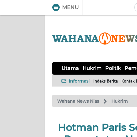
MENU
WAHANA
Tutup
TV
UTAMA
HUKRIM
Utama
Hukrim
Politik
Peme
POLITIK
Informasi
Indeks Berita
Kontak 
PEMERINTAHAN
Wahana News Nias
Hukrim
KHAS
Hotman Paris S
OPINI