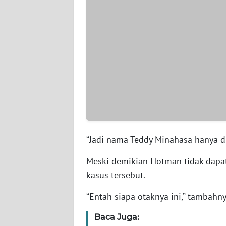
WN
PAPUA
BARAT
WN
RIAU
WN
SERAMBI
WN
“Jadi nama Teddy Minahasa hanya di
JAMBI
Meski demikian Hotman tidak dapa
WN
kasus tersebut.
SULTRA
“Entah siapa otaknya ini,” tambahny
WN
Baca Juga:
NTB