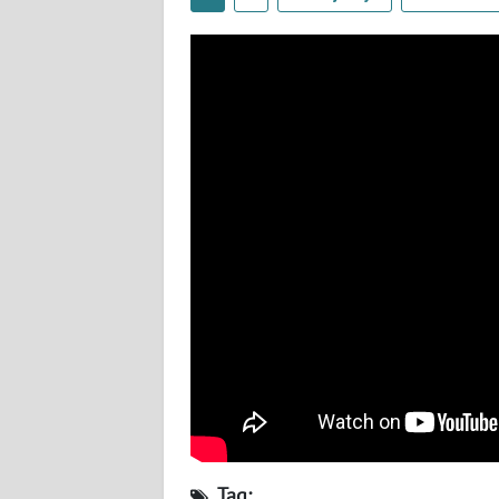
WN
LAMPUNG
WN
JATENG
WN
NUSANTARA
WN
JOGJA
WN
JATIM
WN
BALI
Tag: