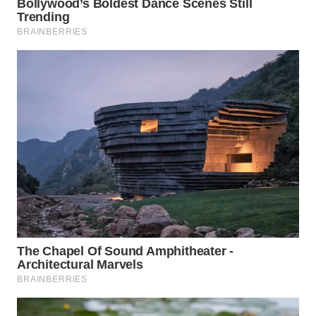
WN
PAKPAK
WN
KARAWANG
WN
BEKASI
WN
BOGOR
WN
DEPOK
WN
TAPANULI
UTARA