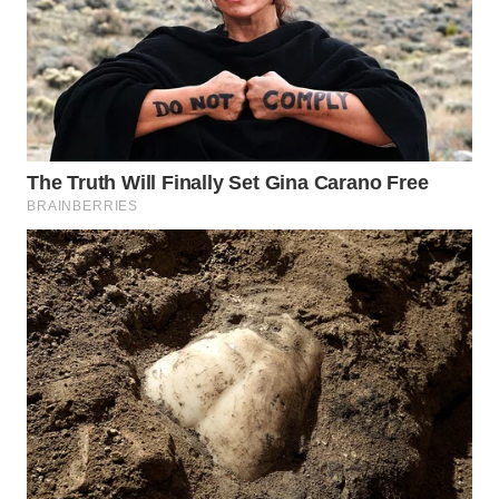
TANGERANG
WN
BINJAI
WN
CIREBON
WN
INDRAMAYU
WN
KUNINGAN
WN
MAJALENGKA
WN