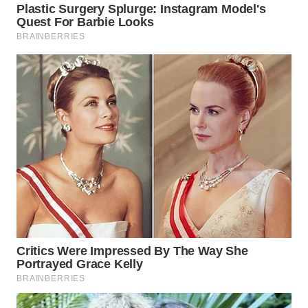
WN
BOROBUDUR
WN
MADURA
WN
SURABAYA
WN
NATUNA
WN
BINTAN
WN
MANDALIKA
WN