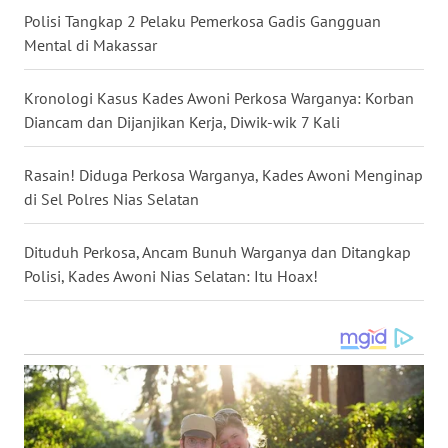
SULSEL
Polisi Tangkap 2 Pelaku Pemerkosa Gadis Gangguan
Mental di Makassar
WN
GORONTALO
Kronologi Kasus Kades Awoni Perkosa Warganya: Korban
Diancam dan Dijanjikan Kerja, Diwik-wik 7 Kali
WN
SULUT
Rasain! Diduga Perkosa Warganya, Kades Awoni Menginap
di Sel Polres Nias Selatan
WN
MALUKU
Dituduh Perkosa, Ancam Bunuh Warganya dan Ditangkap
Polisi, Kades Awoni Nias Selatan: Itu Hoax!
WN
MALUT
WN
DAIRI
WN