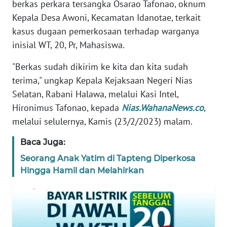
berkas perkara tersangka Osarao Tafonao, oknum
TENTANG
Kepala Desa Awoni, Kecamatan Idanotae, terkait
KAMI
kasus dugaan pemerkosaan terhadap warganya
inisial WT, 20, Pr, Mahasiswa.
PEDOMAN
MEDIA
"Berkas sudah dikirim ke kita dan kita sudah
SIBER
terima," ungkap Kepala Kejaksaan Negeri Nias
Selatan, Rabani Halawa, melalui Kasi Intel,
REDAKSI
Hironimus Tafonao, kepada
Nias.WahanaNews.co
,
melalui selulernya, Kamis (23/2/2023) malam.
KARIR
Baca Juga:
DISCLAIMER
Seorang Anak Yatim di Tapteng Diperkosa
Hingga Hamil dan Melahirkan
Wahana
News
Regional
WN