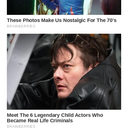
ID
WAHANANEWS
CO ID
WAHANANEWS
NET
WAHANA
SPORT
WAHANA
UMKM
WAHANA
SELEB
WAHANA