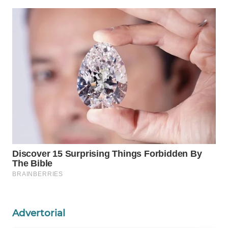
PERSONA
WAHANA
OTOMOTIF
WAHANA
HEALTH
WAHANA
DESA
WISATA
LAPAK
WAHANA
Wahana
Network
Advertorial