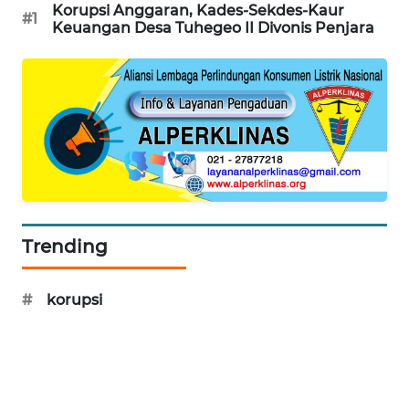
Korupsi Anggaran, Kades-Sekdes-Kaur
#1
Keuangan Desa Tuhegeo II Divonis Penjara
METRO
JAKARTA
NEWS
KRT
NEWS
KARING
NEWS
Trending
JURNAL
MARITIM
#
korupsi
HUMBANG
NEWS
GARONGGANG
NEWS