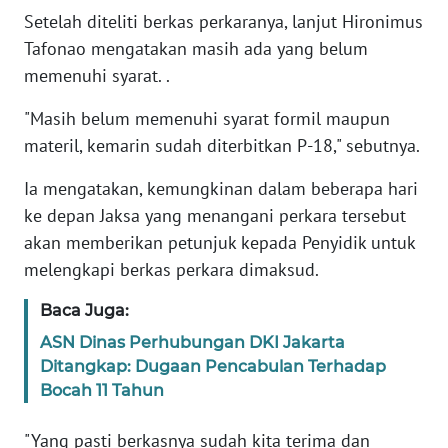
PAPUA
Setelah diteliti berkas perkaranya, lanjut Hironimus
Tafonao mengatakan masih ada yang belum
WN
memenuhi syarat. .
PAPUA
BARAT
"Masih belum memenuhi syarat formil maupun
materil, kemarin sudah diterbitkan P-18," sebutnya.
WN
RIAU
Ia mengatakan, kemungkinan dalam beberapa hari
ke depan Jaksa yang menangani perkara tersebut
WN
akan memberikan petunjuk kepada Penyidik untuk
SERAMBI
melengkapi berkas perkara dimaksud.
WN
Baca Juga:
JAMBI
ASN Dinas Perhubungan DKI Jakarta
Ditangkap: Dugaan Pencabulan Terhadap
WN
Bocah 11 Tahun
SULTRA
"Yang pasti berkasnya sudah kita terima dan
WN