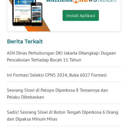
BALI
Install Aplikasi
WN
KALBAR
WN
Berita Terkait
KALTENG
ASN Dinas Perhubungan DKI Jakarta Ditangkap: Dugaan
Pencabulan Terhadap Bocah 11 Tahun
WN
KALTARA
Ini Formasi Seleksi CPNS 2024, Buka 6027 Formasi
WN
KALSEL
Seorang Siswi di Palopo Diperkosa 8 Temannya dan
Pelaku Dibebaskan
WN
KALTIM
Sadis! Seorang Siswi di Buton Tengah Diperkosa 6 Orang
dan Dipaksa Minum Miras
WN