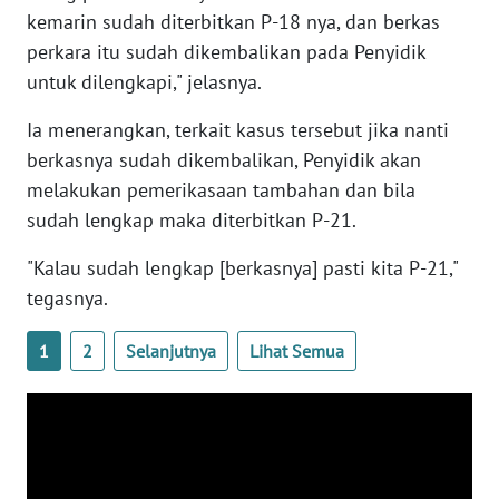
kemarin sudah diterbitkan P-18 nya, dan berkas
NTB
perkara itu sudah dikembalikan pada Penyidik
untuk dilengkapi," jelasnya.
WN
SULTENG
Ia menerangkan, terkait kasus tersebut jika nanti
berkasnya sudah dikembalikan, Penyidik akan
WN
melakukan pemerikasaan tambahan dan bila
SULBAR
sudah lengkap maka diterbitkan P-21.
WN
"Kalau sudah lengkap [berkasnya] pasti kita P-21,"
BABEL
tegasnya.
WN
1
2
Selanjutnya
Lihat Semua
SUMBAR
WN
SUMSEL
WN