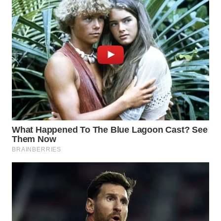
LIKUPANG
WN
LABUANBAJO
WN
BORNEO
Wahana
Media
Group
WAHANA
NEWS
WAHANA
TANI
WAHANA