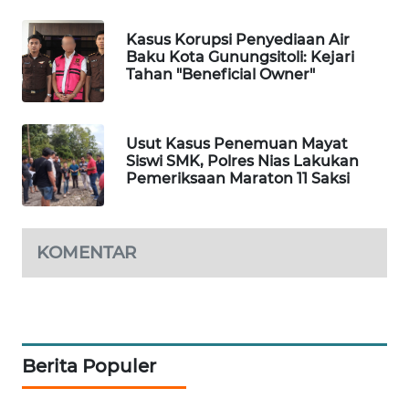
NEWS
Kasus Korupsi Penyediaan Air
Baku Kota Gunungsitoli: Kejari
SITUNGIR
Tahan "Beneficial Owner"
NEWS
SIDIKALANG
Usut Kasus Penemuan Mayat
NEWS
Siswi SMK, Polres Nias Lakukan
Pemeriksaan Maraton 11 Saksi
SIBARAGAS
NEWS
KOMENTAR
METRO
SIANTAR
NEWS
METRO
Berita Populer
MEDAN
NEWS