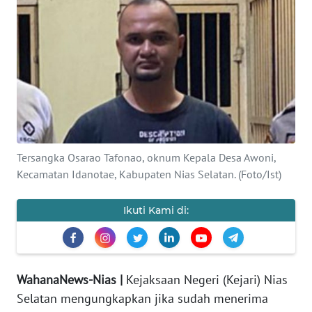
OPINI
NUSANTARA
SERBA-
SERBI
Informasi
Tersangka Osarao Tafonao, oknum Kepala Desa Awoni,
INDEKS
Kecamatan Idanotae, Kabupaten Nias Selatan. (Foto/Ist)
BERITA
Ikuti Kami di:
KONTAK
KAMI
INFO
WahanaNews-Nias |
Kejaksaan Negeri (Kejari) Nias
IKLAN
Selatan mengungkapkan jika sudah menerima