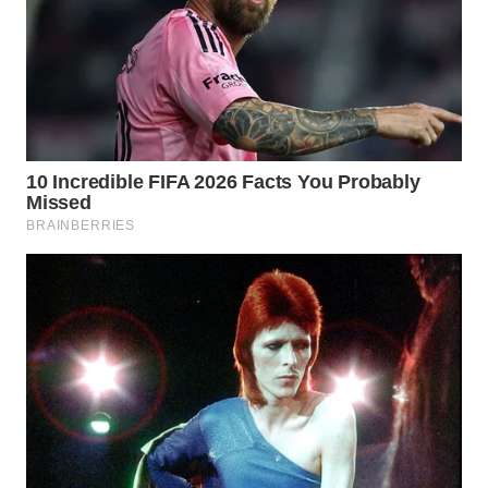
ADVOKAT
WAHANA
INFRASTRUKTUR
WAHANA
KONSUMEN
WAHANA
LISTRIK
WAHANA
TRAVEL
WAHANA
TV
WAHANANEWS