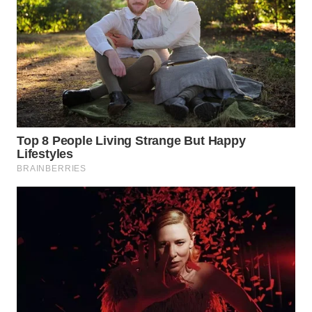
DANAU
TOBA
WN
NIAS
WN
LANGKAT
WN
TAPANULI
SELATAN
WN
TANJUNG
LESUNG
WN
KARO