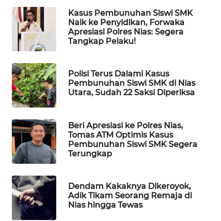
MKLI
Kasus Pembunuhan Siswi SMK
Naik ke Penyidikan, Forwaka
LPKKI
Apresiasi Polres Nias: Segera
Tangkap Pelaku!
LKKI
Polisi Terus Dalami Kasus
KOPEKLIN
Pembunuhan Siswi SMK di Nias
Utara, Sudah 22 Saksi Diperiksa
PORTAL
KONSUMEN
Beri Apresiasi ke Polres Nias,
Tomas ATM Optimis Kasus
FORWAMKI
Pembunuhan Siswi SMK Segera
Terungkap
ALPERKLINAS
Dendam Kakaknya Dikeroyok,
FORJASIDA
Adik Tikam Seorang Remaja di
Nias hingga Tewas
TAMBANG