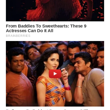
WN
SIMALUNGUN
WN
LABUHANBATU
WN
TAPANULI
TENGAH
WN DELI
SERDANG
WN
TEBING
TINGGI