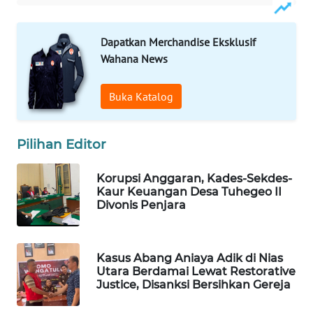
KONSUMEN
LISTRIK
Dapatkan Merchandise Eksklusif
MASYARAKAT
Wahana News
KELISTRIKAN
Buka Katalog
WALINKI
ID
Pilihan Editor
MAWAKA
ID
Korupsi Anggaran, Kades-Sekdes-
Kaur Keuangan Desa Tuhegeo II
Divonis Penjara
MARTABAT
NET
Kasus Abang Aniaya Adik di Nias
PLN
Utara Berdamai Lewat Restorative
WATCH
Justice, Disanksi Bersihkan Gereja