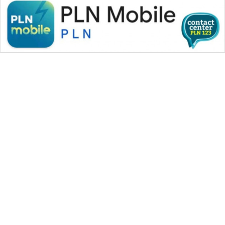
WAHANA MEDIA GROUP
|
|
|
WAHANA NEWS co
WAHANA TANI
WAHANA ADVOKAT
|
|
WAHANA INFRASTRUKTUR
WAHANA KONSUMEN
|
|
|
WAHANA LISTRIK
WAHANA TRAVEL
WAHANA TV
|
|
|
WAHANANEWS id
WAHANANEWS CO ID
WAHANANEWS NET