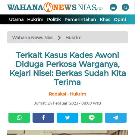
Utama
Hukrim
Politik
Pemerintahan
Khas
Opini
Nu
WAHANA
Tutup
TV
Wahana News Nias
Hukrim
Terkait Kasus Kades Awoni
UTAMA
Diduga Perkosa Warganya,
HUKRIM
Kejari Nisel: Berkas Sudah Kita
Terima
POLITIK
Redaksi - Hukrim
Jumat, 24 Februari 2023 - 08:00 WIB
PEMERINTAHAN
KHAS