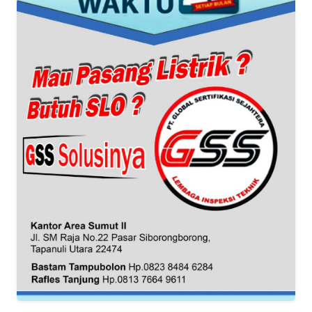
SUMUT
WN
JAKARTA
WN
JABAR
WN
BANTEN
WN
NTT
WN
KEPRI
WN