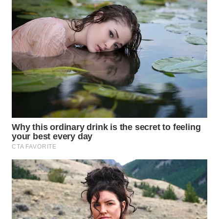
WN
SAMOSIR
WN
PADANG
LAWAS
WN
SUMEDANG
WN
CIANJUR
WN
KEPULAUAN
SERIBU
WN