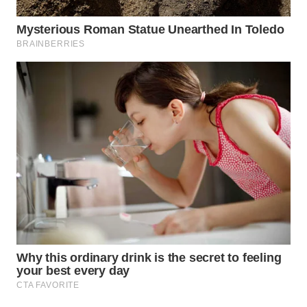
SUBANG
WN
SUKABUMI
WN
PURWAKARTA
WN
PRIANGAN
TIMUR
WN
SEMARANG
WN
SOLO